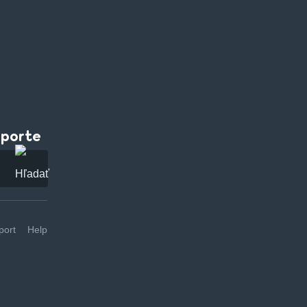
pporte
ort
Help